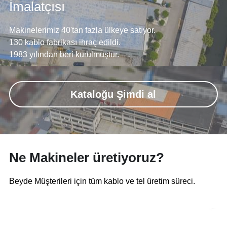
İmalatçısı
Payoff&Take-up
Extruder Parts
News
Español
Makinelerimiz 40'tan fazla ülkeye satıyor.
Taping Machine
35KV CCV Line
130 kablo fabrikası ihraç edildi.
1983 yılından beri kurulmuştur.
Haul-off Machine
Kataloğu Şimdi al
Ne Makineler üretiyoruz?
Beyde Müşterileri için tüm kablo ve tel üretim süreci.