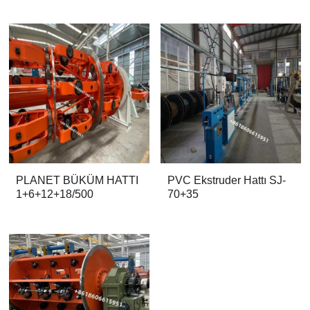
PLANET BÜKÜM HATTI
PVC Ekstruder Hattı SJ-
1+6+12+18/500
70+35