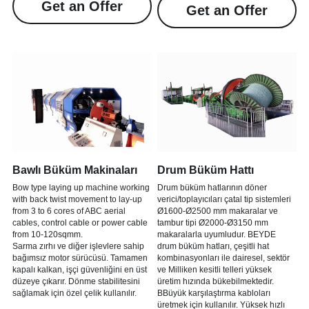
Get an Offer
Get an Offer
Bawlı Büküm Makinaları
Drum Büküm Hattı
Bow type laying up machine working 
Drum büküm hatlarının döner 
with back twist movement to lay-up 
verici/toplayıcıları çatal tip sistemleri 
from 3 to 6 cores of ABC aerial 
Ø1600-Ø2500 mm makaralar ve 
cables, control cable or power cable 
tambur tipi Ø2000-Ø3150 mm 
from 10-120sqmm.
makaralarla uyumludur. BEYDE 
Sarma zırhı ve diğer işlevlere sahip 
drum büküm hatları, çeşitli hat 
bağımsız motor sürücüsü. Tamamen 
kombinasyonları ile dairesel, sektör 
kapalı kalkan, işçi güvenliğini en üst 
ve Milliken kesitli telleri yüksek 
düzeye çıkarır. Dönme stabilitesini 
üretim hızında bükebilmektedir.
sağlamak için özel çelik kullanılır.
BBüyük karşılaştırma kabloları 
üretmek için kullanılır. Yüksek hızlı 