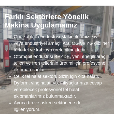
Farklı Sektörlere Yönelik 
Makina Uygulamamız
Güç kablosu endüstrisi Makinelerimiz, sivil 
veya endüstriyel amaçlı AG, OG ve YG gibi her 
türlü tel ve kabloyu üretebilmektedir.
Otomobil endüstrisi BEYDE, yeni enerjili araç 
telleri ve fren tellerinin üretimi için profesyonel 
ekipman sağlar..
Çelik tel halat sektörü.Sizin için olta halatı, 
Dyform, vinç halatı vb. ihtiyaçlarınıza cevap 
verebilecek profesyonel tel halat 
ekipmanlarımız bulunmaktadır.
Ayrıca tıp ve askeri sektörlerle de 
ilgileniyorum.