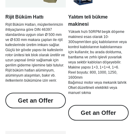
Rijit Büküm Hattı
Yalıtım teli bükme 
makinesi
Rijit Büküm Hatları, müşterilerimizin 
ihtiyaçlarına göre DIN 46397 
Yüksek hızlı 50RPM beşik döşeme 
standardına uygun olan Ø 500 mm 
makinesi esas olarak 10-
ve Ø 630 mm makara çapları ile rijit 
300sqmm'den güç kablolarının veya 
kafeslerinde üretim imkanı sağlar.
kontrol kablolarının kablolanması 
Güçlü bir gövde yapısı ile kafeslerin 
için kullanılır, bu arada doldurma, 
rotor ünitesi tek blok olarak üretilir ve 
bantlama ve zırhlı işlevli yuvarlak 
uzun yapısal ömür sağlamak için 
veya sektör kabloları döşeyebilir.
gerilim giderme işlemine tabi tutulur.
Makine yapısı 1+3, 1+1+4, 1+6.
Rijit büküm hatları alüminyum, 
Reel boyutu: 800, 1000, 1250, 
alüminyum alaşımları, bakır vb. 
1600mm
iletkenlerin bükümüne izin verir.
Bağımsız motor veya mekanik tahrik 
Ofset düzeltmeli elektrikli veya 
manuel sıkma
Get an Offer
Get an Offer