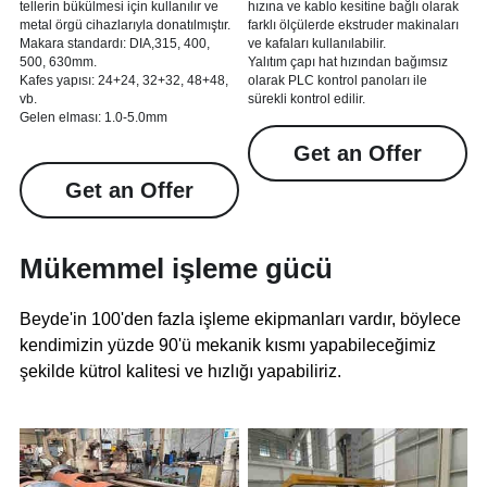
tellerin bükülmesi için kullanılır ve 
hızına ve kablo kesitine bağlı olarak 
metal örgü cihazlarıyla donatılmıştır.
farklı ölçülerde ekstruder makinaları 
Makara standardı: DIA,315, 400, 
ve kafaları kullanılabilir.
500, 630mm.
Yalıtım çapı hat hızından bağımsız 
Kafes yapısı: 24+24, 32+32, 48+48, 
olarak PLC kontrol panoları ile 
vb.
sürekli kontrol edilir.
Gelen elması: 1.0-5.0mm
Get an Offer
Get an Offer
Mükemmel işleme gücü
Beyde'in 100'den fazla işleme ekipmanları vardır, böylece 
kendimizin yüzde 90'ü mekanik kısmı yapabileceğimiz 
şekilde kütrol kalitesi ve hızlığı yapabiliriz.