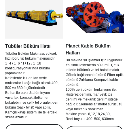
Planet Kablo Büküm 
Tübüler Büküm Hattı
Hatları
Tübüler Büküm Makinası, yüksek 
hızlı boru tip büküm makinasıdır.
Bu makine şu işlemler için uygundur: 
1+4 / 1+6 / 1+12 / 1+18 
Yalıtımlı iletkenlerin bükümü, Çelik 
konfigürasyonlarında büküm 
tellerin bükümü ve tel halat imalatı 
yapmaktadır.
Göbek bağlarının bükümü Fiber optik 
Kafeslerde kullanılan verici 
bükümü Zırhlama Kompozit kablo 
makaralar isteğe bağlı olarak 400, 
bükümü.
500 ve 630 ölçülerindedir.
100% geri büküm fonksiyonu ile. 
Bu hat ile bakır & alüminyum 
Histerez gerilimi, manyetik toz 
yuvarlak, kompakt iletkenler 
gerilimi ve mekanik gerilim isteğe 
bükülebilir ve çelik tel örgüler, geri 
bağlıdır. Siemens alt motor sürücüsü 
büküm (back twist) yapılabilir.
veya mekanik şanzıman.
Kamçılı kayış sistemi ile tellerdeki 
Makine yapısı 6,12,18,24,30,
stress azaltılır.
Reel boyutu: 400, 500, 630mm