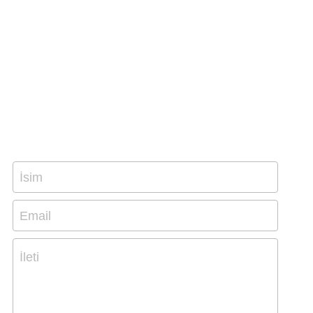
İsim
Email
İleti