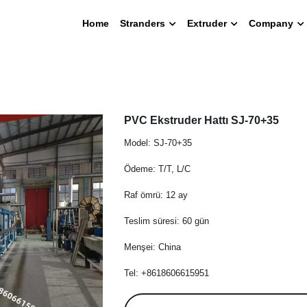
Home
Stranders
Extruder
Company
PVC Ekstruder Hattı SJ-70+35
Model: SJ-70+35
Ödeme: T/T, L/C
Raf ömrü: 12 ay
Teslim süresi: 60 gün
Menşei: China
Tel: +8618606615951