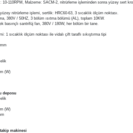
ız: 10-110RPM, Malzeme: SACM-2, nitrürleme işleminden sonra yüzey sert k
üzey nitrürleme işlemi, sertlik: HRC60-63, 3 sıcaklık ölçüm noktası.
ısıtma, 380V / 50HZ, 3 bölüm ısıtma bölümü (AL), toplam 10KW.
ek basınçlı santrifüj fan, 380V / 180W, her bölüm bir tane.
 1 sıcaklık ölçüm noktası ile vidalı çift taraflı sıkıştırma tipi
00mm
elik
mm (W)
su deposu
elik
mm (W)
0mm