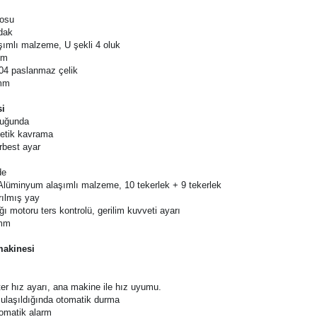
 takip makinesi
posu
dak
şımlı malzeme, U şekli 4 oluk
mm
04 paslanmaz çelik
0mm
si
luğunda
etik kavrama
erbest ayar
de
 Alüminyum alaşımlı malzeme, 10 tekerlek + 9 tekerlek
rılmış yay
ı motoru ters kontrolü, gerilim kuvveti ayarı
0mm
makinesi
er hız ayarı, ana makine ile hız uyumu.