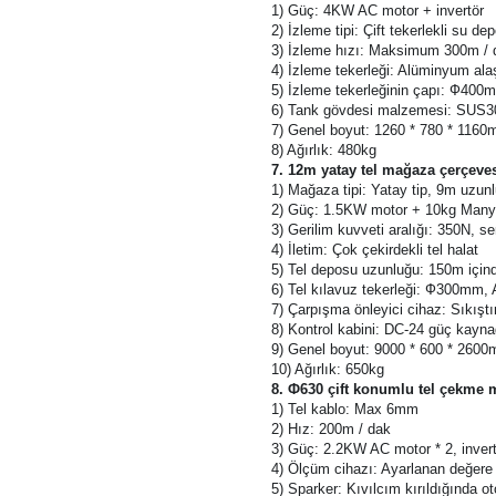
6. Ф400 çift tekerlekli su deposu
1) Güç: 4KW AC motor + invertör
2) İzleme tipi: Çift tekerlekli su de
3) İzleme hızı: Maksimum 300m / 
4) İzleme tekerleği: Alüminyum ala
5) İzleme tekerleğinin çapı: Ф400
6) Tank gövdesi malzemesi: SUS3
7) Genel boyut: 1260 * 780 * 116
8) Ağırlık: 480kg
7. 12m yatay tel mağaza çerçeve
1) Mağaza tipi: Yatay tip, 9m uzun
2) Güç: 1.5KW motor + 10kg Many
3) Gerilim kuvveti aralığı: 350N, s
4) İletim: Çok çekirdekli tel halat
5) Tel deposu uzunluğu: 150m için
6) Tel kılavuz tekerleği: Ф300mm,
7) Çarpışma önleyici cihaz: Sıkıştı
8) Kontrol kabini: DC-24 güç kaynağ
9) Genel boyut: 9000 * 600 * 260
10) Ağırlık: 650kg
8. Ф630 çift konumlu tel çekme 
1) Tel kablo: Max 6mm
2) Hız: 200m / dak
3) Güç: 2.2KW AC motor * 2, invert