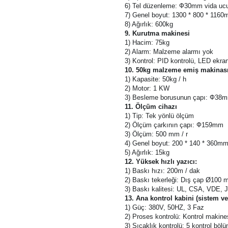
4) Ölçüm cihazı: Ayarlanan değere
5) Sparker: Kıvılcım kırıldığında o
6) Tel düzenleme: Ф30mm vida ucu
7) Genel boyut: 1300 * 800 * 116
8) Ağırlık: 600kg
9. Kurutma makinesi
1) Hacim: 75kg
2) Alarm: Malzeme alarmı yok
3) Kontrol: PID kontrolü, LED ekra
10. 50kg malzeme emiş makinas
1) Kapasite: 50kg / h
2) Motor: 1 KW
3) Besleme borusunun çapı: Ф38
11. Ölçüm cihazı
1) Tip: Tek yönlü ölçüm
2) Ölçüm çarkının çapı: Ф159mm
3) Ölçüm: 500 mm / r
4) Genel boyut: 200 * 140 * 360m
5) Ağırlık: 15kg
12. Yüksek hızlı yazıcı:
1) Baskı hızı: 200m / dak
2) Baskı tekerleği: Dış çap Ø100
3) Baskı kalitesi: UL, CSA, VDE, 
13. Ana kontrol kabini (sistem ve
1) Güç: 380V, 50HZ, 3 Faz