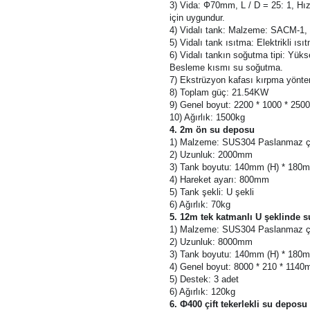
2) Dişli kutusu: 146 Taşlama dişlisi
3) Vida: Ф70mm, L / D = 25: 1, H
için uygundur.
4) Vidalı tank: Malzeme: SACM-1, y
5) Vidalı tank ısıtma: Elektrikli 
6) Vidalı tankın soğutma tipi: Yüks
Besleme kısmı su soğutma.
7) Ekstrüzyon kafası kırpma yöntemi:
8) Toplam güç: 21.54KW
9) Genel boyut: 2200 * 1000 * 25
10) Ağırlık: 1500kg
4. 2m ön su deposu
1) Malzeme: SUS304 Paslanmaz ç
2) Uzunluk: 2000mm
3) Tank boyutu: 140mm (H) * 180
4) Hareket ayarı: 800mm
5) Tank şekli: U şekli
6) Ağırlık: 70kg
5. 12m tek katmanlı U şeklinde 
1) Malzeme: SUS304 Paslanmaz ç
2) Uzunluk: 8000mm
3) Tank boyutu: 140mm (H) * 180
4) Genel boyut: 8000 * 210 * 114
5) Destek: 3 adet
6) Ağırlık: 120kg