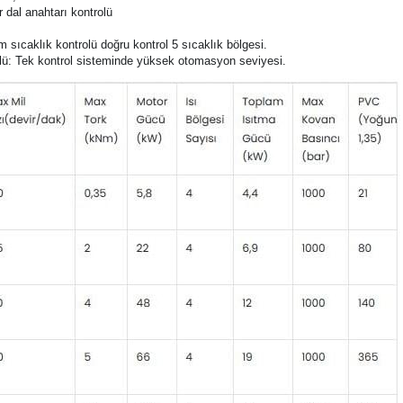
si gücünü, düğme kontrol makinesinin çalışma durumunu değiştirin.
ümü, Sıcaklık kontrol tablosu
 dal anahtarı kontrolü
m sıcaklık kontrolü doğru kontrol 5 sıcaklık bölgesi.
olü: Tek kontrol sisteminde yüksek otomasyon seviyesi.