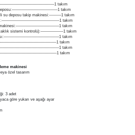
----------------------------------------1 takım
-----------------------------------------1 takım
------------------------------------------1 takım
:--------------------------------------1 takım
i su deposu takip makinesi:----------1 takım
------------------------------------------1 takım
esi:------------------------------------1 takım
lık sistemi kontrolü):-------------------1 takım
----------------------------------------1 takım
-------------------------------------------1 takım
------------------------------------------1 takım
---------------------------------------------1 takım
 ödeme makinesi
veya özel tasarım
ği: 3 adet
iyaca göre yukarı ve aşağı ayar
mm