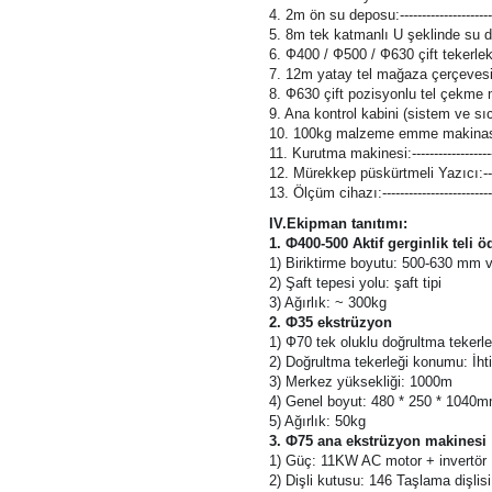
2. Ф70 ana ekstrüzyon makinesi:---------
3. Ф35 ekstrüzyon makinesi:--------------
4. 2m ön su deposu:------------------------
5. 8m tek katmanlı U şeklinde su deposu
6. Ф400 / Ф500 / Ф630 çift tekerlekl
7. 12m yatay tel mağaza çerçevesi:------
8. Ф630 çift pozisyonlu tel çekme makin
9. Ana kontrol kabini (sistem ve sıcak
10. 100kg malzeme emme makinası:------
11. Kurutma makinesi:----------------------
12. Mürekkep püskürtmeli Yazıcı:---------
13. Ölçüm cihazı:---------------------------
IV.Ekipman tanıtımı:
1. Ф400-500 Aktif gerginlik teli
1) Biriktirme boyutu: 500-630 mm 
2) Şaft tepesi yolu: şaft tipi
3) Ağırlık: ~ 300kg
2. Ф35 ekstrüzyon
1) Ф70 tek oluklu doğrultma tekerle
2) Doğrultma tekerleği konumu: İht
3) Merkez yüksekliği: 1000m
4) Genel boyut: 480 * 250 * 1040
5) Ağırlık: 50kg
3. Ф75 ana ekstrüzyon makinesi
1) Güç: 11KW AC motor + invertör