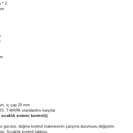
 ulaşıldığında otomatik durma
tomatik alarm
 * 2
0mm
n
ı
mm
m
 mm, iç çap 20 mm
JIS, T-MARK standardını karşılar
 sıcaklık sistemi kontrolü)