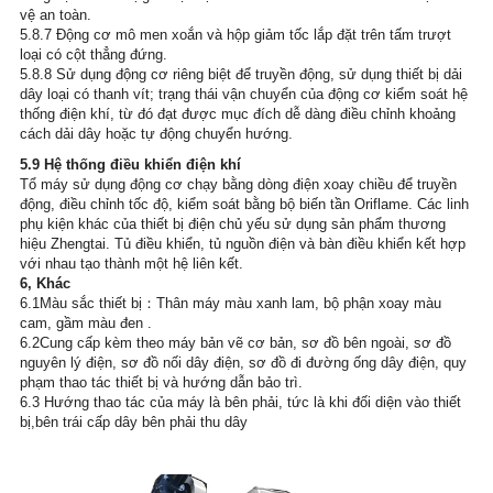
vệ an toàn.
5.8.7 Động cơ mô men xoắn và hộp giảm tốc lắp đặt trên tấm trượt 
loại có cột thẳng đứng.
5.8.8 Sử dụng động cơ riêng biệt để truyền động, sử dụng thiết bị dải 
dây loại có thanh vít; trạng thái vận chuyển của động cơ kiểm soát hệ 
thống điện khí, từ đó đạt được mục đích dễ dàng điều chỉnh khoảng 
cách dải dây hoặc tự động chuyển hướng.  
5.9 Hệ thống điều khiển điện khí
Tổ máy sử dụng động cơ chạy bằng dòng điện xoay chiều để truyền 
động, điều chỉnh tốc độ, kiểm soát bằng bộ biến tần Oriflame. Các linh 
phụ kiện khác của thiết bị điện chủ yếu sử dụng sản phẩm thương 
hiệu Zhengtai. Tủ điều khiển, tủ nguồn điện và bàn điều khiển kết hợp 
với nhau tạo thành một hệ liên kết.
6, Khác
6.1Màu sắc thiết bị：Thân máy màu xanh lam, bộ phận xoay màu 
cam, gầm màu đen .
6.2Cung cấp kèm theo máy bản vẽ cơ bản, sơ đồ bên ngoài, sơ đồ 
nguyên lý điện, sơ đồ nối dây điện, sơ đồ đi đường ống dây điện, quy 
phạm thao tác thiết bị và hướng dẫn bảo trì.
6.3 Hướng thao tác của máy là bên phải, tức là khi đối diện vào thiết 
bị,bên trái cấp dây bên phải thu dây