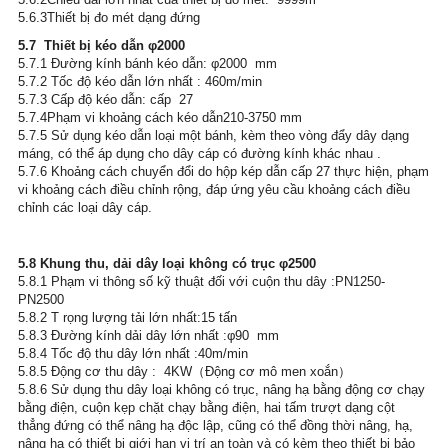
5.6.3Thiết bị đo mét dạng đứng
5.7  Thiết bị kéo dẫn φ2000
5.7.1 Đường kính bánh kéo dẫn: φ2000  mm
5.7.2 Tốc độ kéo dẫn lớn nhất : 460m/min
5.7.3 Cấp độ kéo dẫn: cấp  27
5.7.4Phạm vi khoảng cách kéo dẫn210-3750 mm
5.7.5 Sử dụng kéo dẫn loại một bánh, kèm theo vòng đẩy dây dạng 
máng, có thể áp dụng cho dây cáp có đường kính khác nhau .
5.7.6 Khoảng cách chuyển đổi do hộp kép dẫn cấp 27 thực hiện, phạm 
vi khoảng cách điều chỉnh rộng, đáp ứng yêu cầu khoảng cách điều 
chỉnh các loại dây cá
p.
5.8 Khung thu, dải dây loại không có trục φ2500
5.8.1 Phạm vi thông số kỹ thuật đối với cuộn thu dây :PN1250-
PN2500 
5.8.2 T rọng lượng tải lớn nhất:15 tấn
5.8.3 Đường kính dải dây lớn nhất :φ90  mm
5.8.4 Tốc độ thu dây lớn nhất :40m/min
5.8.5 Động cơ thu dây :  4KW（Động cơ mô men xoắn）
5.8.6 Sử dụng thu dây loại không có trục, nâng hạ bằng động cơ chạy 
bằng điện, cuộn kẹp chặt chạy bằng điện, hai tấm trượt dạng cột 
thẳng đứng có thể nâng hạ độc lập, cũng có thể đồng thời nâng, hạ, 
nâng hạ có thiết bị giới hạn vị trí an toàn và có kèm theo thiết bị bảo 