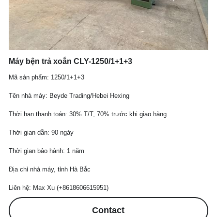
Payoff&Take-up
Extruder Parts
News
Español
Taping Machine
35KV CCV Line
Máy bện trả xoắn CLY-1250/1+1+3
Haul-off Machine
Mã sản phẩm: 1250/1+1+3
Tên nhà máy: Beyde Trading/Hebei Hexing
Thời hạn thanh toán: 30% T/T, 70% trước khi giao hàng
Thời gian dẫn: 90 ngày
Thời gian bảo hành: 1 năm
Địa chỉ nhà máy, tỉnh Hà Bắc
Liên hệ: Max Xu (+8618606615951)
Contact