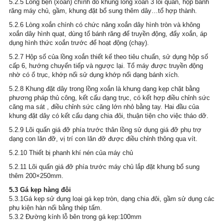
5.2.5 Lồng bện (xoắn) chính do khung lồng xoắn 3 lõi quấn, hộp bánh 
răng máy chủ, gầm, khung đặt bổ sung thêm dây…tổ hợp thành.
5.2.6 Lòng xoắn chính có chức năng xoắn dây hình tròn và không 
xoắn dây hình quạt, dùng tổ bánh răng để truyền động, đẩy xoắn, áp 
dụng hình thức xoắn trước để hoạt động (chạy).
5.2.7 Hộp số của lồng xoắn thiết kế theo tiêu chuẩn, sử dụng hộp số 
cấp 6, hướng chuyển tiếp và ngược lại. Tổ máy được truyền động 
nhờ có ổ trục, khớp nối sử dụng khớp nối dạng bánh xích.
5.2.8 Khung đặt dây trong lồng xoắn là khung dạng kẹp chặt bằng 
phương pháp thủ công, kết cấu dạng trục, có kết hợp điều chỉnh sức 
căng ma sát , điều chỉnh sức căng lớn nhỏ bằng tay. Hai đầu của 
khung đặt dây có kết cấu dạng chia đôi, thuận tiện cho việc tháo dỡ.
5.2.9 Lõi quấn giá đỡ phía trước thân lồng sử dụng giá đỡ phụ trợ 
dạng con lăn đỡ, vị trí con lăn đỡ được điều chỉnh thông qua vít.
5.2.10 Thiết bị phanh khí nén của máy chủ
5.2.11 Lõi quấn giá đỡ phía trước máy chủ lắp đặt khung bổ sung 
thêm 200×250mm.
5.3 Gá kẹp hàng đôi
5.3.1Gá kẹp sử dụng loại gá kẹp tròn, dạng chia đôi, gầm sử dụng các 
phụ kiện hàn nối bằng thép tấm.
5.3.2 Đường kính lỗ bên trong gá kẹp:100mm