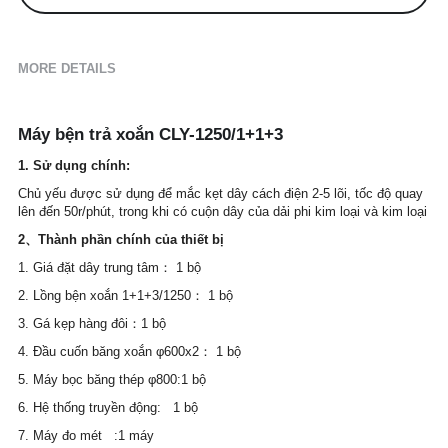
MORE DETAILS
Máy bện trả xoắn CLY-1250/1+1+3
1. Sử dụng chính:
Chủ yếu được sử dụng để mắc kẹt dây cách điện 2-5 lõi, tốc độ quay 
lên đến 50r/phút, trong khi có cuộn dây của dải phi kim loại và kim loại
2、Thành phần chính của thiết bị
1. Giá đặt dây trung tâm： 1 bộ
2. Lồng bện xoắn 1+1+3/1250： 1 bộ
3. Gá kẹp hàng đôi：1 bộ
4. Đầu cuốn băng xoắn φ600x2： 1 bộ
5. Máy bọc băng thép φ800:1 bộ
6. Hệ thống truyền động:   1 bộ
7. Máy đo mét   :1 máy