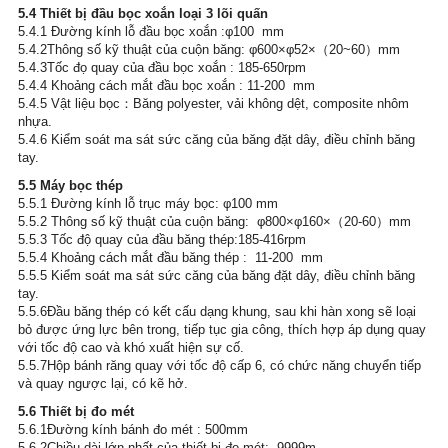
5.4 Thiết bị đầu bọc xoắn loại 3 lõi quấn
5.4.1 Đường kính lỗ đầu bọc xoắn :φ100  mm
5.4.2Thông số kỹ thuật của cuộn băng: φ600×φ52×（20~60）mm
5.4.3Tốc đọ quay của đầu bọc xoắn : 185-650rpm
5.4.4 Khoảng cách mắt đầu bọc xoắn : 11-200  mm
5.4.5 Vật liệu bọc：Băng polyester, vải không dệt, composite nhôm 
nhựa.
5.4.6 Kiểm soát ma sát sức căng của băng đặt dây, điều chỉnh băng 
tay.
5.5 Máy bọc thép
5.5.1 Đường kính lỗ trục máy bọc: φ100 mm
5.5.2 Thông số kỹ thuật của cuộn băng:  φ800×φ160×（20-60）mm
5.5.3 Tốc độ quay của đầu băng thép:185-416rpm
5.5.4 Khoảng cách mắt đầu băng thép :  11-200  mm
5.5.5 Kiểm soát ma sát sức căng của băng đặt dây, điều chỉnh băng 
tay.
5.5.6Đầu băng thép có kết cấu dạng khung, sau khi hàn xong sẽ loại 
bỏ được ứng lực bên trong, tiếp tục gia công, thích hợp áp dụng quay 
với tốc độ cao và khó xuất hiện sự cố.
5.5.7Hộp bánh răng quay với tốc độ cấp 6, có chức năng chuyển tiếp 
và quay ngược lại, có kẽ hở.
5.6 Thiết bị đo mét
5.6.1Đường kính bánh đo mét : 500mm
5.6.2Chiều dài lớn nhất của thiết bị đo mét:  9999m