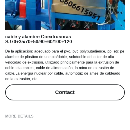
Payoff&Take-up
Extruder Parts
News
Español
Taping Machine
35KV CCV Line
cable y alambre Coextrusoras
Haul-off Machine
SJ70+35/70+50/90+60/100+120
De la aplicación: adecuado para el pvc, pvc polybutadience, pp, etc pe
alambre de plástico de un solo/doble, solo/doble del color de alta
velocidad de extrusión, utilizado principalmente para la extrusión de
doble tela cables, cable de alimentación, la mina de extrusión de
cable,La energía nuclear por cable, automotriz de arnés de cableado
de la extrusión, etc.
Contact
MORE DETAILS