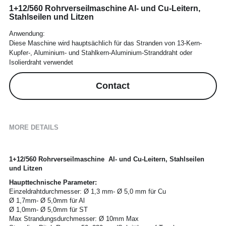
1+12/560 Rohrverseilmaschine Al- und Cu-Leitern,
Stahlseilen und Litzen
Payoff&Take-up
Extruder Parts
News
Español
Anwendung:
Taping Machine
35KV CCV Line
Diese Maschine wird hauptsächlich für das Stranden von 13-Kern-
Kupfer-, Aluminium- und Stahlkern-Aluminium-Stranddraht oder
Isolierdraht verwendet
Haul-off Machine
Contact
MORE DETAILS
1+12/560 Rohrverseilmaschine  Al- und Cu-Leitern, Stahlseilen 
und Litzen
Haupttechnische Parameter:
Einzeldrahtdurchmesser: Ø 1,3 mm- Ø 5,0 mm für Cu
Ø 1,7mm- Ø 5,0mm für Al
Ø 1,0mm- Ø 5,0mm für ST
Max Strandungsdurchmesser: Ø 10mm Max