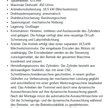
Spulenbreite: 475 mm
Maximale Drehzahl: 450 U/min
Antriebsmotorleistung: 18,5 kW (Wechselstrom)
Drahtspulenspannung: pneumatisch
Drahtbruchsicherung: Berührungsschutz
Spannungsart: mechanische Reibung
Lagerung: Großlager
Konstruktion: Hinteres, mittleres und Auslassende des Zylinders 
sind gelagert. Die Anlage verfügt über eine neuartige Öl-Luft-
Schmierung und Labyrinthdichtung.
Antrieb: Der Antrieb erfolgt über einen separaten 18,5-kW-
Wechselstrommotor. Der eingebaute Encoder des Motors ist 
unabhängig. Die Encoderdaten werden an die Steuerung 
zurückgemeldet, die den Betrieb der gesamten Maschine 
koordiniert und steuert.
Herstellungsprozess des Zylinders: Der Zylinder besteht aus 
dickwandigem Stahlrohr, das mit einer CNC-
Schnittlinienschneidemaschine geschnitten, in einem großen 
Glühofen zur Verbesserung der mechanischen Leistung geglüht 
und anschließend mit einer großen Werkzeugmaschine bearbeitet 
wird. Das Anheben der Trommel wird durch eine dynamische 
Auswuchtmaschine auf ihre dynamische Auswuchtung geprüft. 
Nach der Montage misst die automatische Auswuchtmaschine vor 
Ort die Schwingungs- und die dynamische Auswuchtung während 
des Betriebs, um die Betriebsstabilität zu gewährleisten.