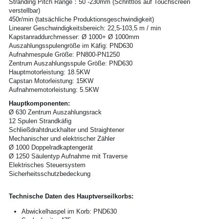
Stranding Pitch Range：50 -230mm (Schrittlos auf Touchscreen 
verstellbar)
450r/min (tatsächliche Produktionsgeschwindigkeit)
Linearer Geschwindigkeitsbereich: 22,5-103,5 m / min
Kapstanraddurchmesser: Ø 1000+ Ø 1000mm
Auszahlungsspulengröße im Käfig: PND630
Aufnahmespule Größe: PN800-PN1250
Zentrum Auszahlungsspule Größe: PND630
Hauptmotorleistung: 18.5KW
Capstan Motorleistung: 15KW
Aufnahmemotorleistung: 5.5KW
Hauptkomponenten:
Ø 630 Zentrum Auszahlungsrack
12 Spulen Strandkäfig
Schließdrahtdruckhalter und Straightener
Mechanischer und elektrischer Zähler
Ø 1000 Doppelradkaptengerät
Ø 1250 Säulentyp Aufnahme mit Traverse
Elektrisches Steuersystem
Sicherheitsschutzbedeckung
Technische Daten des Hauptverseilkorbs:
Abwickelhaspel im Korb: PND630