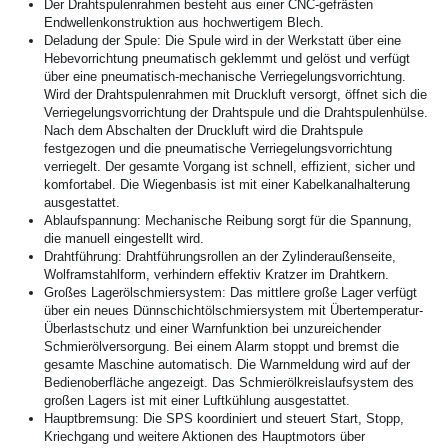
Der Drahtspulenrahmen besteht aus einer CNC-gefrästen 
Endwellenkonstruktion aus hochwertigem Blech.
Deladung der Spule: Die Spule wird in der Werkstatt über eine 
Hebevorrichtung pneumatisch geklemmt und gelöst und verfügt 
über eine pneumatisch-mechanische Verriegelungsvorrichtung. 
Wird der Drahtspulenrahmen mit Druckluft versorgt, öffnet sich die 
Verriegelungsvorrichtung der Drahtspule und die Drahtspulenhülse. 
Nach dem Abschalten der Druckluft wird die Drahtspule 
festgezogen und die pneumatische Verriegelungsvorrichtung 
verriegelt. Der gesamte Vorgang ist schnell, effizient, sicher und 
komfortabel. Die Wiegenbasis ist mit einer Kabelkanalhalterung 
ausgestattet.
Ablaufspannung: Mechanische Reibung sorgt für die Spannung, 
die manuell eingestellt wird.
Drahtführung: Drahtführungsrollen an der Zylinderaußenseite, 
Wolframstahlform, verhindern effektiv Kratzer im Drahtkern.
Großes Lagerölschmiersystem: Das mittlere große Lager verfügt 
über ein neues Dünnschichtölschmiersystem mit Übertemperatur-
Überlastschutz und einer Warnfunktion bei unzureichender 
Schmierölversorgung. Bei einem Alarm stoppt und bremst die 
gesamte Maschine automatisch. Die Warnmeldung wird auf der 
Bedienoberfläche angezeigt. Das Schmierölkreislaufsystem des 
großen Lagers ist mit einer Luftkühlung ausgestattet.
Hauptbremsung: Die SPS koordiniert und steuert Start, Stopp, 
Kriechgang und weitere Aktionen des Hauptmotors über 